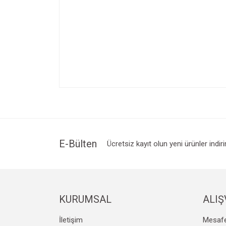
Bu ürünün fiyat bilgisi, resim, ürün açıklamalarında v
Görüş ve önerileriniz için teşekkür ederiz.
Ürün resmi kalitesiz, bozuk veya görüntülenemiyo
Ürün açıklamasında eksik bilgiler bulunuyor.
Ürün bilgilerinde hatalar bulunuyor.
E-Bülten
Ücretsiz kayıt olun yeni ürünler indir
Ürün fiyatı diğer sitelerden daha pahalı.
Bu ürüne benzer farklı alternatifler olmalı.
KURUMSAL
ALIŞ
İletişim
Mesafe