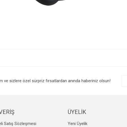
e diğer konularda yetersiz gördüğünüz noktaları öneri formunu kullanarak tarafım
Bu ürüne ilk yorumu siz yapın!
r.
Yorum Yaz
im ve sizlere özel sürpriz fırsatlardan anında haberiniz olsun!
VERİŞ
ÜYELİK
li Satış Sözleşmesi
Yeni Üyelik