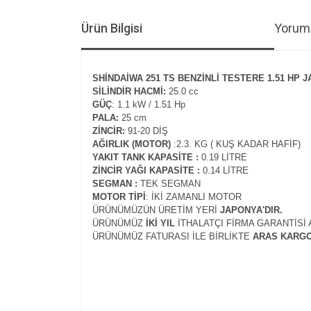
Ürün Bilgisi
Yoruml
SHİNDAİWA 251 TS BENZİNLİ TESTERE 1.51 HP 
SİLİNDİR HACMİ:
25.0 cc
GÜÇ
: 1.1 kW / 1.51 Hp
PALA:
25 cm
ZİNCİR:
91-20 DİŞ
AĞIRLIK (MOTOR)
:2.3. KG ( KUŞ KADAR HAFİF)
YAKIT TANK KAPASİTE :
0.19 LİTRE
ZİNCİR YAĞI KAPASİTE :
0.14 LİTRE
SEGMAN :
TEK SEGMAN
MOTOR TİPİ
: İKİ ZAMANLI MOTOR
ÜRÜNÜMÜZÜN ÜRETİM YERİ
JAPONYA'DIR.
ÜRÜNÜMÜZ
İKİ YIL
İTHALATÇI FİRMA GARANTİSİ 
ÜRÜNÜMÜZ FATURASI İLE BİRLİKTE
ARAS KARG