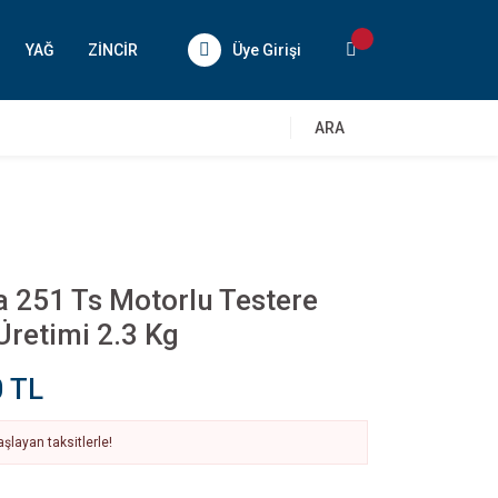
YAĞ
ZİNCİR
Üye Girişi
ARA
 251 Ts Motorlu Testere
retimi 2.3 Kg
0 TL
şlayan taksitlerle!