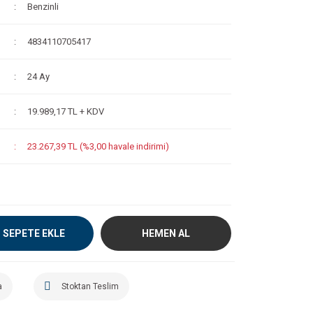
Benzinli
4834110705417
24 Ay
19.989,17 TL + KDV
23.267,39 TL (%3,00 havale indirimi)
SEPETE EKLE
HEMEN AL
a
Stoktan Teslim