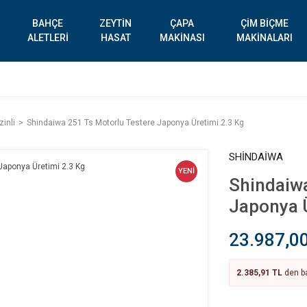
BAHÇE
ZEYTİN
ÇAPA
ÇİM BİÇME
ALETLERİ
HASAT
MAKİNASI
MAKİNALARI
inli
Shindaiwa 251 Ts Motorlu Testere Japonya Üretimi 2.3 Kg
SHİNDAİWA
YENİ
Shindaiwa
Japonya Ü
23.987,0
2.385,91 TL
den ba