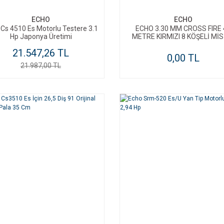
ECHO
ECHO
Cs 4510 Es Motorlu Testere 3.1
ECHO 3.30 MM CROSS FIRE 
Hp Japonya Üretimi
METRE KIRMIZI 8 KÖŞELİ Mİ
21.547,26 TL
0,00 TL
21.987,00 TL