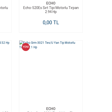
ECHO
torlu
Echo-520Es Sırt Tipi Motorlu Tırpan
2.94 Hp
0,00 TL
YENİ
ECHO