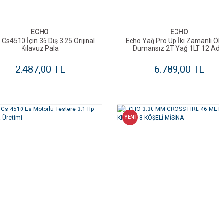
SEPETE EKLE
SEPETE EKLE
ECHO
ECHO
Cs4510 İçin 36 Diş 3.25 Orijinal
Echo Yağ Pro Up İki Zamanlı Öl
Kılavuz Pala
Dumansız 2T Yağ 1LT 12 Ad
2.487,00 TL
6.789,00 TL
YENİ
SEPETE EKLE