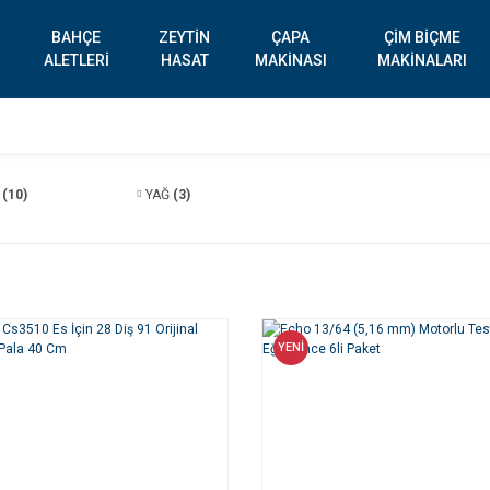
BAHÇE
ZEYTİN
ÇAPA
ÇİM BİÇME
ALETLERİ
HASAT
MAKİNASI
MAKİNALARI
İ
(10)
YAĞ
(3)
YENİ