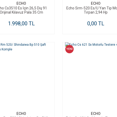
ECHO
ECHO
ho Cs3510 Es İçin 26,5 Diş 91
Echo Srm-520 Es/U Yan Tip Mo
Orijinal Kılavuz Pala 35 Cm
Tırpan 2,94 Hp
1.998,00 TL
0,00 TL
YENİ
ECHO
ECHO