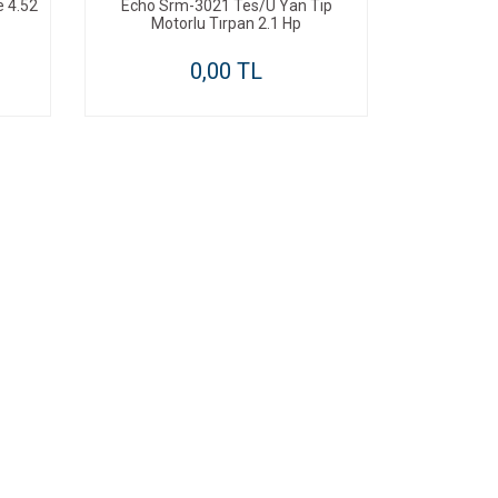
e 4.52
Echo Srm-3021 Tes/U Yan Tip
Motorlu Tırpan 2.1 Hp
0,00 TL