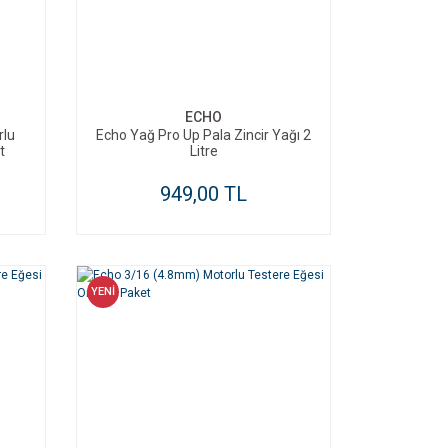
SEPETE EKLE
ECHO
rlu
Echo Yağ Pro Up Pala Zincir Yağı 2
t
Litre
949,00 TL
YENİ