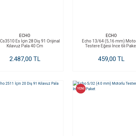
SEPETE EKLE
SEPETE EKLE
ECHO
ECHO
Cs3510 Es İçin 28 Diş 91 Orijinal
Echo 13/64 (5,16 mm) Moto
Kılavuz Pala 40 Cm
Testere Eğesi İnce 6li Pake
2.487,00 TL
459,00 TL
YENİ