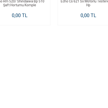
ho Rm 520/ Shindaiwa Bp 510
Echo Cs 621 Sx Motorlu Tester
Şaft Hortumu Komple
Hp
0,00 TL
0,00 TL