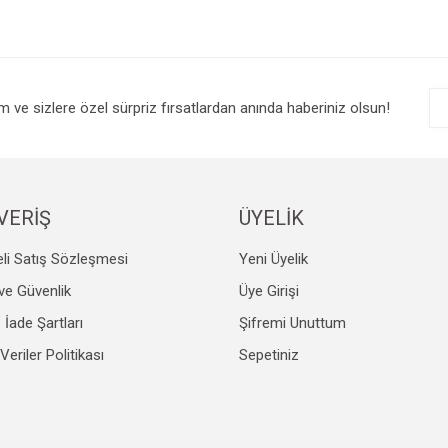
Bu ürüne ilk yorumu siz yapın!
r.
Yorum Yaz
im ve sizlere özel sürpriz fırsatlardan anında haberiniz olsun!
VERİŞ
ÜYELİK
li Satış Sözleşmesi
Yeni Üyelik
Gönder
k ve Güvenlik
Üye Girişi
e İade Şartları
Şifremi Unuttum
 Veriler Politikası
Sepetiniz