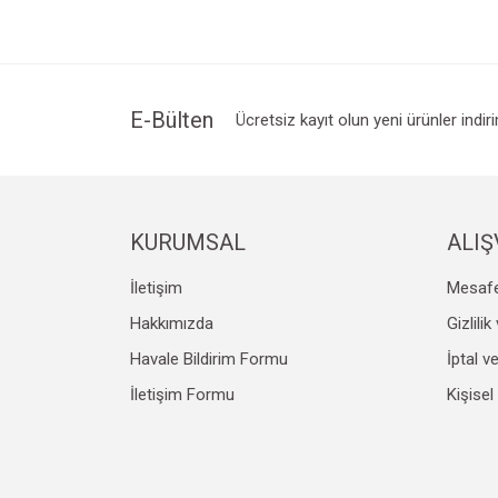
Ürün resmi kalitesiz, bozuk veya görüntülenemiyo
Ürün açıklamasında eksik bilgiler bulunuyor.
Ürün bilgilerinde hatalar bulunuyor.
E-Bülten
Ücretsiz kayıt olun yeni ürünler indir
Ürün fiyatı diğer sitelerden daha pahalı.
Bu ürüne benzer farklı alternatifler olmalı.
KURUMSAL
ALIŞ
İletişim
Mesafe
Hakkımızda
Gizlili
Havale Bildirim Formu
İptal v
İletişim Formu
Kişisel