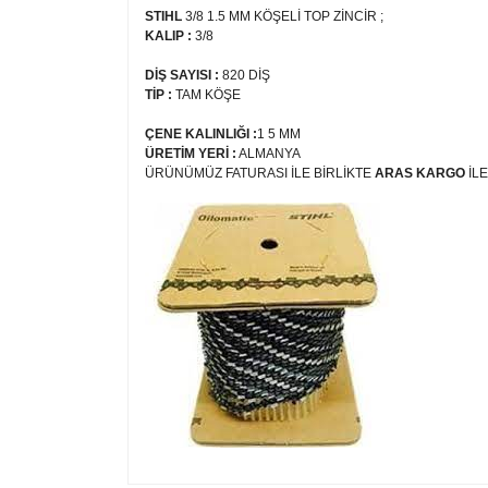
STIHL
3/8 1.5 MM KÖŞELİ TOP ZİNCİR ;
KALIP :
3/8
DİŞ SAYISI :
820 DİŞ
TİP :
TAM KÖŞE
ÇENE KALINLIĞI :
1 5 MM
ÜRETİM YERİ :
ALMANYA
ÜRÜNÜMÜZ FATURASI İLE BİRLİKTE
ARAS KARGO
İL
Bu ürünün fiyat bilgisi, resim, ürün açıklamalarında v
Görüş ve önerileriniz için teşekkür ederiz.