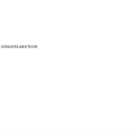
E GÖNDERİLMEKTEDİR.
e diğer konularda yetersiz gördüğünüz noktaları öneri formunu kullanarak tarafım