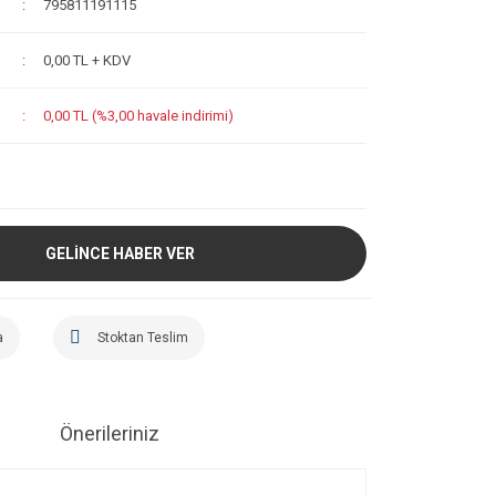
795811191115
0,00 TL + KDV
0,00 TL (%3,00 havale indirimi)
GELİNCE HABER VER
a
Stoktan Teslim
Önerileriniz