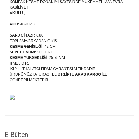
KOMPAK KESME DONANIMI SAYESİNDE MÜKEMMEL MANEVRA
KABİLİYETİ
AKÜLÜ
,
AKÜ:
40-B140
ŞARJ CİHAZI :
C80
TOPLAMA/ARKADAN ÇIKIŞ
KESME GENİŞLİĞİ:
42 CM
SEPET HACMİ:
50 LİTRE
KESME YÜKSEKLİĞİ:
25-75MM
İTMELİDİR.
İKİ YIL İTHALATÇI FİRMA GARANTİSİ ALTINDADIR.
ÜRÜNÜMÜZ FATURASI İLE BİRLİKTE
ARAS KARGO
İLE
GÖNDERİLMEKTEDİR.
Bu ürünün fiyat bilgisi, resim, ürün açıklamalarında ve diğer
konularda yetersiz gördüğünüz noktaları öneri formunu
Bu ürüne ilk yorumu siz yapın!
kullanarak tarafımıza iletebilirsiniz.
Görüş ve önerileriniz için teşekkür ederiz.
E-Bülten
Yorum Yaz