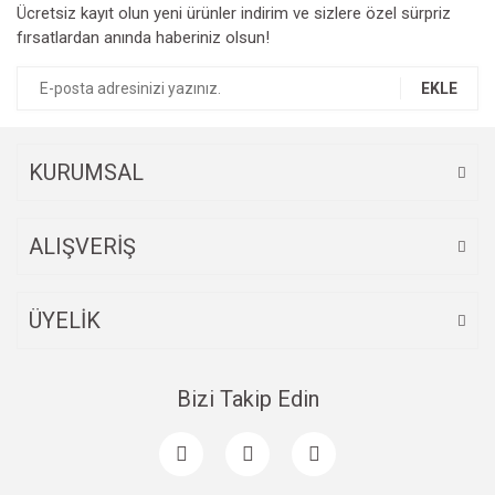
Ücretsiz kayıt olun yeni ürünler indirim ve sizlere özel sürpriz
Ürün resmi kalitesiz, bozuk veya görüntülenemiyor.
fırsatlardan anında haberiniz olsun!
Ürün açıklamasında eksik bilgiler bulunuyor.
Ürün bilgilerinde hatalar bulunuyor.
EKLE
Ürün fiyatı diğer sitelerden daha pahalı.
Bu ürüne benzer farklı alternatifler olmalı.
KURUMSAL
ALIŞVERİŞ
Gönder
ÜYELİK
Bizi Takip Edin