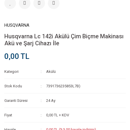
HUSQVARNA
Husqvarna Lc 142i Akülü Çim Biçme Makinası
Akü ve Şarj Cihazı İle
0,00 TL
Kategori
Akülü
Stok Kodu
7391736235853L7B)
Garanti Süresi
24 Ay
Fiyat
0,00 TL + KDV
Havale
0,00 TL (%3,00 havale indirimi)