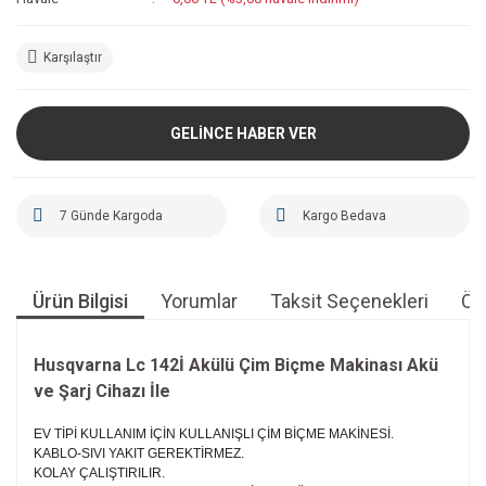
Karşılaştır
GELİNCE HABER VER
7 Günde Kargoda
Kargo Bedava
Ürün Bilgisi
Yorumlar
Taksit Seçenekleri
Öne
Husqvarna Lc 142İ Akülü Çim Biçme Makinası Akü
ve Şarj Cihazı İle
EV TİPİ KULLANIM İÇİN KULLANIŞLI ÇİM BİÇME MAKİNESİ.
KABLO-SIVI YAKIT GEREKTİRMEZ.
KOLAY ÇALIŞTIRILIR.