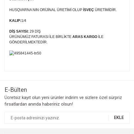
HUSQVARNA NIN ORİJİNAL ÜRETİMİ OLUP
İSVEÇ
ÜRETİMİDİR.
KALIP:
1/4
DİŞ SAYISI:
29 DİŞ
ÜRÜNÜMÜZ FATURASI İLE BİRLİKTE
ARAS KARGO
İLE
GÖNDERİLMEKTEDİR.
Bu ürünün fiyat bilgisi, resim, ürün açıklamalarında ve diğer
konularda yetersiz gördüğünüz noktaları öneri formunu
Bu ürüne ilk yorumu siz yapın!
kullanarak tarafımıza iletebilirsiniz.
Görüş ve önerileriniz için teşekkür ederiz.
E-Bülten
Yorum Yaz
Ücretsiz kayıt olun yeni ürünler indirim ve sizlere özel sürpriz
Ürün resmi kalitesiz, bozuk veya görüntülenemiyor.
fırsatlardan anında haberiniz olsun!
Ürün açıklamasında eksik bilgiler bulunuyor.
Ürün bilgilerinde hatalar bulunuyor.
EKLE
Ürün fiyatı diğer sitelerden daha pahalı.
Bu ürüne benzer farklı alternatifler olmalı.