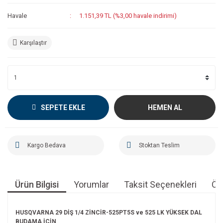
Havale
1.151,39 TL (%3,00 havale indirimi)
Karşılaştır
SEPETE EKLE
HEMEN AL
Kargo Bedava
Stoktan Teslim
Ürün Bilgisi
Yorumlar
Taksit Seçenekleri
Öne
HUSQVARNA 29 DİŞ 1/4 ZİNCİR-525PT5S ve 525 LK YÜKSEK DAL
BUDAMA İÇİN