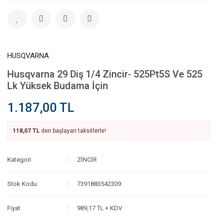
HUSQVARNA
Husqvarna 29 Diş 1/4 Zincir- 525Pt5S Ve 525
Lk Yüksek Budama İçin
1.187,00 TL
118,07 TL
den başlayan taksitlerle!
Kategori
ZİNCİR
Stok Kodu
7391883542309
Fiyat
989,17 TL + KDV