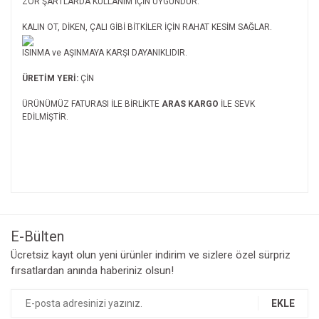
ZOR ŞARTLARDA KULLANIM İÇİN UYGUNDUR.
KALIN OT, DİKEN, ÇALI GİBİ BİTKİLER İÇİN RAHAT KESİM SAĞLAR.
ISINMA ve AŞINMAYA KARŞI DAYANIKLIDIR.
ÜRETİM YERİ:
ÇİN
ÜRÜNÜMÜZ FATURASI İLE BİRLİKTE
ARAS KARGO
İLE SEVK
EDİLMİŞTİR.
Bu ürünün fiyat bilgisi, resim, ürün açıklamalarında ve diğer
konularda yetersiz gördüğünüz noktaları öneri formunu
Bu ürüne ilk yorumu siz yapın!
kullanarak tarafımıza iletebilirsiniz.
Görüş ve önerileriniz için teşekkür ederiz.
E-Bülten
Yorum Yaz
Ücretsiz kayıt olun yeni ürünler indirim ve sizlere özel sürpriz
Ürün resmi kalitesiz, bozuk veya görüntülenemiyor.
fırsatlardan anında haberiniz olsun!
Ürün açıklamasında eksik bilgiler bulunuyor.
Ürün bilgilerinde hatalar bulunuyor.
EKLE
Ürün fiyatı diğer sitelerden daha pahalı.