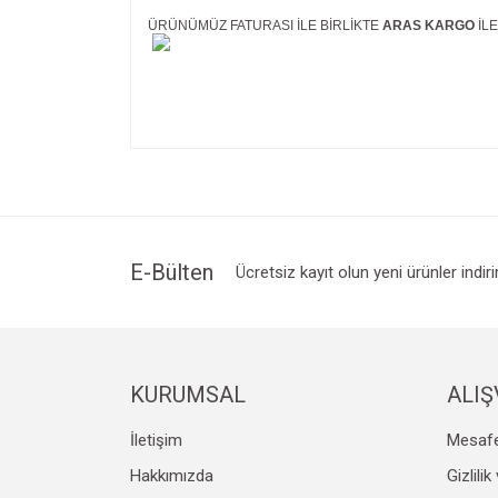
ÜRÜNÜMÜZ FATURASI İLE BİRLİKTE
ARAS KARGO
İL
Bu ürünün fiyat bilgisi, resim, ürün açıklamalarında v
Görüş ve önerileriniz için teşekkür ederiz.
Ürün resmi kalitesiz, bozuk veya görüntülenemiyo
Ürün açıklamasında eksik bilgiler bulunuyor.
Ürün bilgilerinde hatalar bulunuyor.
E-Bülten
Ücretsiz kayıt olun yeni ürünler indir
Ürün fiyatı diğer sitelerden daha pahalı.
Bu ürüne benzer farklı alternatifler olmalı.
KURUMSAL
ALIŞ
İletişim
Mesafe
Hakkımızda
Gizlili