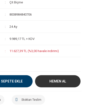
Çit Biçme
8008984840706
24 Ay
9.989,17 TL + KDV
11.627,39 TL (%3,00 havale indirimi)
SEPETE EKLE
HEMEN AL
a
Stoktan Teslim