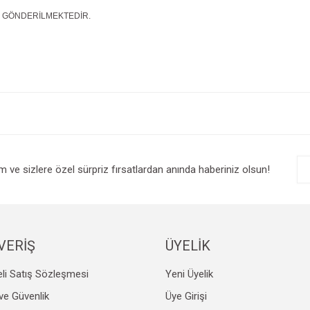
E GÖNDERİLMEKTEDİR.
e diğer konularda yetersiz gördüğünüz noktaları öneri formunu kullanarak tarafım
Bu ürüne ilk yorumu siz yapın!
r.
Yorum Yaz
im ve sizlere özel sürpriz fırsatlardan anında haberiniz olsun!
VERİŞ
ÜYELİK
li Satış Sözleşmesi
Yeni Üyelik
Gönder
k ve Güvenlik
Üye Girişi