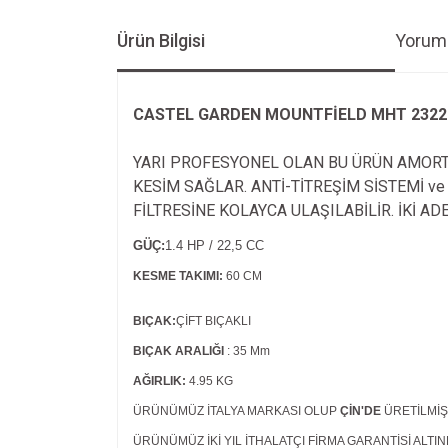
Ürün Bilgisi
Yoruml
CASTEL GARDEN MOUNTFİELD MHT 2322 
YARI PROFESYONEL OLAN BU ÜRÜN AMORTİ
KESİM SAĞLAR. ANTİ-TİTREŞİM SİSTEMİ v
FİLTRESİNE KOLAYCA ULAŞILABİLİR. İKİ 
GÜÇ:
1.4 HP / 22,5 CC
KESME TAKIMI:
60 CM
BIÇAK:
ÇİFT BIÇAKLI
BIÇAK ARALIĞI
: 35 Mm
AĞIRLIK:
4.95 KG
ÜRÜNÜMÜZ İTALYA MARKASI OLUP
ÇİN'DE
ÜRETİLMİŞ
ÜRÜNÜMÜZ İKİ YIL İTHALATÇI FİRMA GARANTİSİ ALTIN