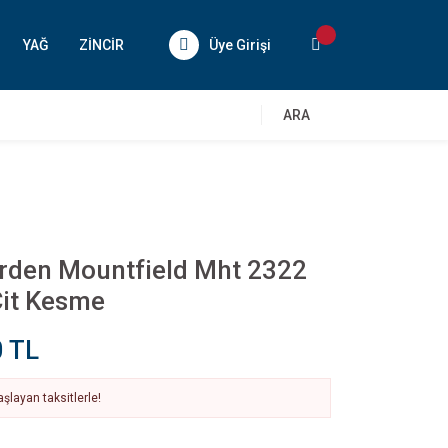
YAĞ
ZİNCİR
Üye Girişi
ARA
arden Mountfield Mht 2322
Çit Kesme
0 TL
şlayan taksitlerle!