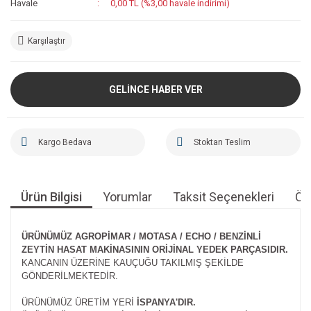
Havale
0,00 TL (%3,00 havale indirimi)
Karşılaştır
GELİNCE HABER VER
Kargo Bedava
Stoktan Teslim
Ürün Bilgisi
Yorumlar
Taksit Seçenekleri
Öne
ÜRÜNÜMÜZ AGROPİMAR / MOTASA / ECHO / BENZİNLİ
ZEYTİN HASAT MAKİNASININ ORİJİNAL YEDEK PARÇASIDIR.
KANCANIN ÜZERİNE KAUÇUĞU TAKILMIŞ ŞEKİLDE
GÖNDERİLMEKTEDİR.
ÜRÜNÜMÜZ ÜRETİM YERİ
İSPANYA'DIR.