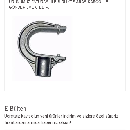
ÜRÜNÜMÜZ FATURASI İLE BİRLİKTE
ARAS KARGO
İLE
GÖNDERİLMEKTEDİR.
Bu ürünün fiyat bilgisi, resim, ürün açıklamalarında ve diğer
konularda yetersiz gördüğünüz noktaları öneri formunu
Bu ürüne ilk yorumu siz yapın!
kullanarak tarafımıza iletebilirsiniz.
Görüş ve önerileriniz için teşekkür ederiz.
E-Bülten
Yorum Yaz
Ücretsiz kayıt olun yeni ürünler indirim ve sizlere özel sürpriz
Ürün resmi kalitesiz, bozuk veya görüntülenemiyor.
fırsatlardan anında haberiniz olsun!
Ürün açıklamasında eksik bilgiler bulunuyor.